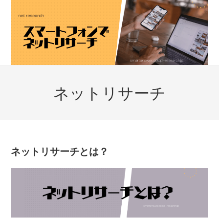
コ
ン
テ
ン
ツ
へ
ス
ネットリサーチ
キ
ッ
プ
ネットリサーチとは？